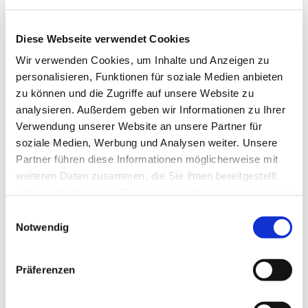
Dill-Senf Dip
Diese Webseite verwendet Cookies
Auf Lager
Wir verwenden Cookies, um Inhalte und Anzeigen zu
personalisieren, Funktionen für soziale Medien anbieten
7,25 €
zu können und die Zugriffe auf unsere Website zu
analysieren. Außerdem geben wir Informationen zu Ihrer
Verwendung unserer Website an unsere Partner für
soziale Medien, Werbung und Analysen weiter. Unsere
Herzhafte Senfsaaten treffen in diesem Dip auf die
Partner führen diese Informationen möglicherweise mit
einzigartige Kräuternote des Dills. Abgerundet von einem
weiteren Daten zusammen, die Sie ihnen bereitgestellt
Hauch frischer Zitrone schmeckt die Würzmischung
haben oder die sie im Rahmen Ihrer Nutzung der Dienste
herrlich mild und frisch. Angerührt als Dip passt sie
gesammelt haben.
Einwilligungsauswahl
klassisch zu vielen Fischgerichten, Kartoffeln und
Notwendig
Gemüse. Auch Marinaden und Salatdressings, z. B. für
Gurkensalate, verfeinert der Dip hervorragend. Unser Tipp:
Präferenzen
zu geräuchertem Lachs. Inhalt: 105g, 7,25€ (86,67€/kg)
Preis inkl. MwSt. zzgl. Versand