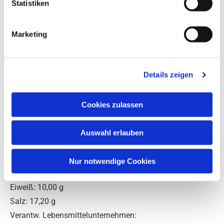
Statistiken
Zutaten
: Zucker, 23,3 % SENFSAAT, Salz, 13,3 % Dill,
Maltodextrin, Zitronensaftpulver, natürliche Aromen,
Marketing
Gewürz.
Inhalt
: 105g
Verkehrsbezeichnung
: Würzmischung
Details zeigen
Aufbewahrung
: Trocken, wärme- und lichtgeschützt
lagern.
Cookies zulassen
Nährwerte
:
Angaben pro 100g
Brennwerte: 323,00 kcal / 1352,00 Kj
Auswahl erlauben
Fett: 5,70 g davon gesättigte Fettsäuren: 0,40 g
Kohlenhydrate: 52,00 g
Nur notwendige Cookies
davon Zucker: 47,00 g
Eiweiß: 10,00 g
Salz: 17,20 g
Verantw. Lebensmittelunternehmen: