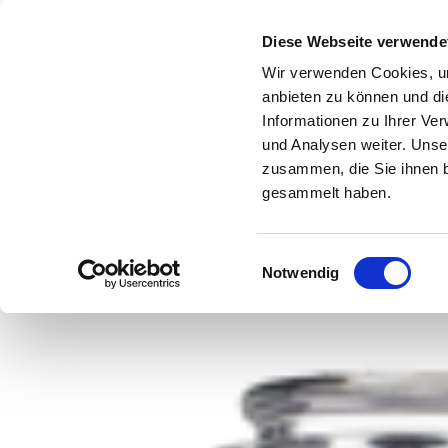
Diese Webseite verwende
Wir verwenden Cookies, um
anbieten zu können und di
Informationen zu Ihrer Ve
und Analysen weiter. Unse
zusammen, die Sie ihnen b
Startseite
Seminare
Über Uns
Weinso
gesammelt haben.
Einwilligungsauswahl
Notwendig