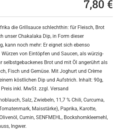
7,80 €
frika die Grillsauce schlechthin: für Fleisch, Brot
h unser Chakalaka Dip, in Form dieser
, kann noch mehr: Er eignet sich ebenso
 Würzen von Eintöpfen und Saucen, als würzig-
r selbstgebackenes Brot und mit Öl angerührt als
sch, Fisch und Gemüse. Mit Joghurt und Crème
 einem köstlichen Dip und Aufstrich. Inhalt: 90g,
 Preis inkl. MwSt. zzgl. Versand
noblauch, Salz, Zwiebeln, 11,7 % Chili, Curcuma,
omatenmark, Maisstärke), Paprika, Karotte,
, Olivenöl, Cumin, SENFMEHL, Bockshornkleemehl,
tnuss, Ingwer.