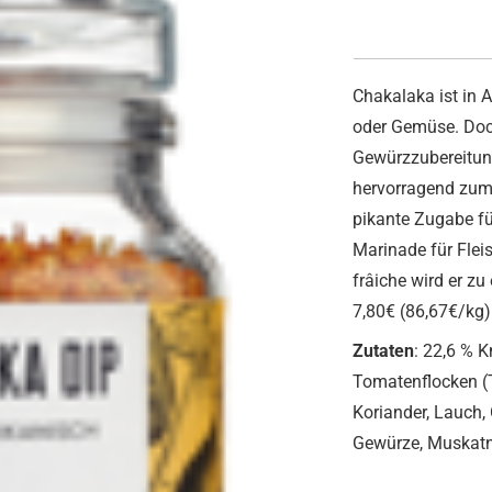
Chakalaka ist in A
oder Gemüse. Doc
Gewürzzubereitung
hervorragend zum
pikante Zugabe fü
Marinade für Flei
frâiche wird er zu
7,80€ (86,67€/kg)
Zutaten
: 22,6 % K
Tomatenflocken (T
Koriander, Lauch
Gewürze, Muska