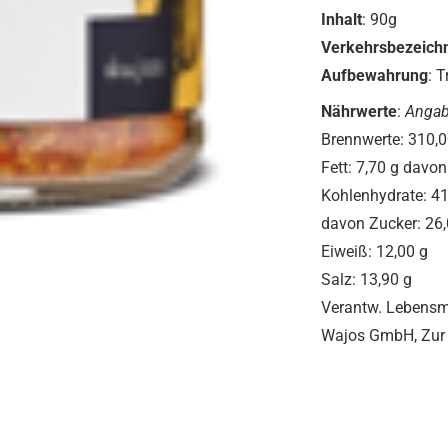
Inhalt
:
Verkehrsbezeich
Aufbewahrung
: 
Nährwerte
:
Angab
Brennwerte: 3
Fett: 7,70 g davo
Kohlenhy
davon Zucker: 26,
Eiweiß: 12,00 g
Salz: 13,90 g
Verantw. Lebensm
Wajos GmbH, Zur 