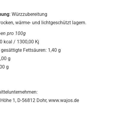
 90g
nung
: Würzzubereitung
Trocken, wärme- und lichtgeschützt lagern.
en pro 100g
10,00 kcal / 1300,00 Kj
n gesättigte Fettsäuren: 1,40 g
drate: 41,00 g
00 g
ittelunternehmen:
Höhe 1, D-56812 Dohr, www.wajos.de