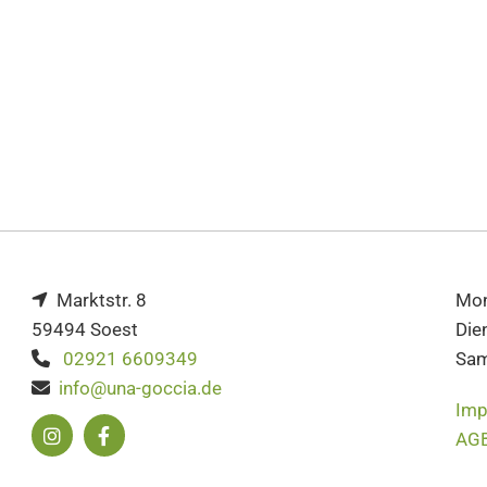
Marktstr. 8
Mo

59494 Soest
Die
02921 6609349
Sa

info@una-goccia.de

Imp
AGB