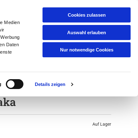
Cookies zulassen
le Medien
ir
Auswahl erlauben
, Werbung
ren Daten
Nur notwendige Cookies
ienste
02921 6609349
Kontakt

g
Details zeigen
aka
Auf Lager